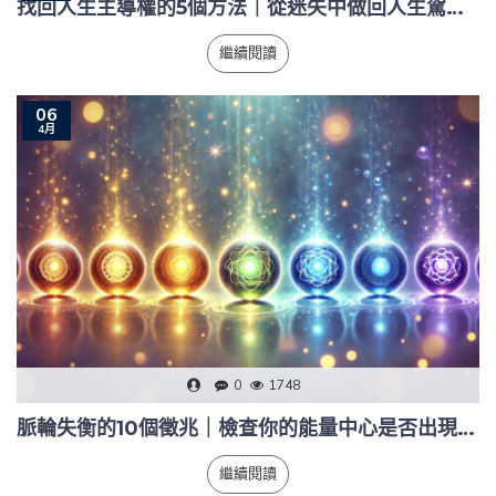
找回人生主導權的5個方法｜從迷失中做回人生駕駛員
繼續閱讀
06
4月
0
1748
脈輪失衡的10個徵兆｜檢查你的能量中心是否出現警訊
繼續閱讀