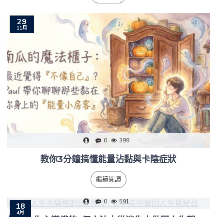
29
11月
0
399
教你3分鐘搞懂能量沾黏與卡陰症狀
繼續閱讀
0
591
18
4月