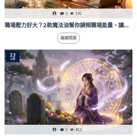
0
342
職場壓力好大？2款魔法油幫你調頻職場能量、讓老闆主動看見你
繼續閱讀
23
3月
0
412