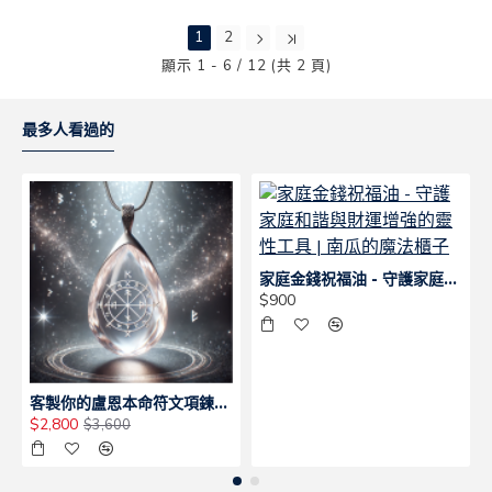
1
2
顯示 1 - 6 / 12 (共 2 頁)
最多人看過的
家庭金錢祝福油 - 守護家庭和諧與財運增強的靈性工具 | 南瓜的魔法櫃子
$900
客製你的盧恩本命符文項鍊與能量刺青 | 開啟靈魂力量！
$2,800
$3,600