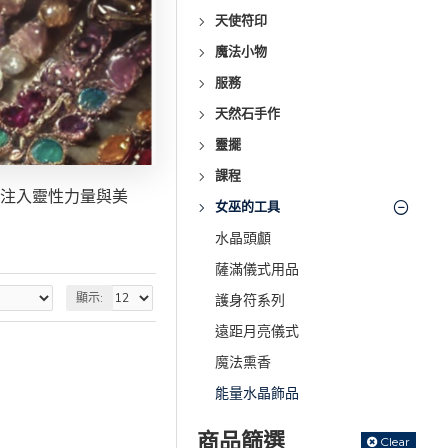
天使符印
魔法小物
服務
天然石手作
靈擺
課程
注入靈性力量與美
女巫的工具
水晶頭顱
薩滿儀式用品
顯示:
護身符系列
遠距月亮儀式
魔法熏香
能量水晶飾品
商品篩選
Clear