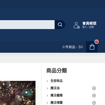
會員帳號
登入 / 註冊
0
0 件商品 - $0
商品分類
全部商品
魔法油
魔法蠟燭
魔法噴霧