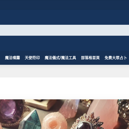
魔法噴霧
天使符印
魔法儀式/魔法工具
部落格首頁
免費大眾占卜