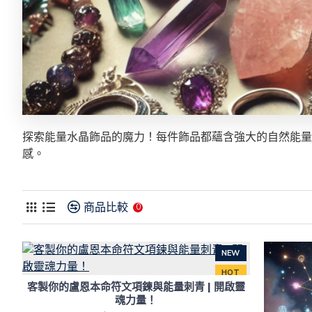
探索能量水晶飾品的魔力！每件飾品都蘊含強大的自然能量
感。
商品比較
0
NEW
HOT
客製你的盧恩本命符文項鍊與能量刺青 | 開啟靈
-22 %
魂力量！