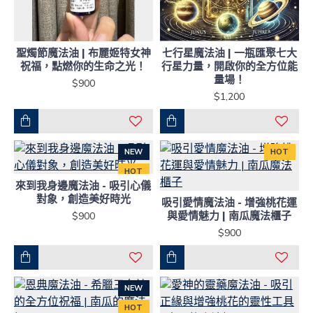
聖燭節魔法油 | 布麗姬特女神
七行星魔法油 | 一瓶匯聚七大
祝福，點燃你的生命之光！
行星力量，開啟你的全方位能
量場！
$900
$1,200
NEW
HOT
HOT
來到我身邊魔法油 - 吸引心儀
對象，創造美好時光
吸引愛情魔法油 - 增強桃花運
與愛情魅力 | 南瓜魔法櫃子
$900
$900
NEW
HOT