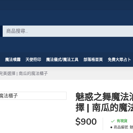
魔法噴霧
天使符印
魔法儀式/魔法工具
部落格首頁
免費大眾占卜
完美選擇 | 南瓜的魔法櫃子
魅惑之舞魔法油
擇 | 南瓜的魔
$900
有現貨
商品編號:
魅