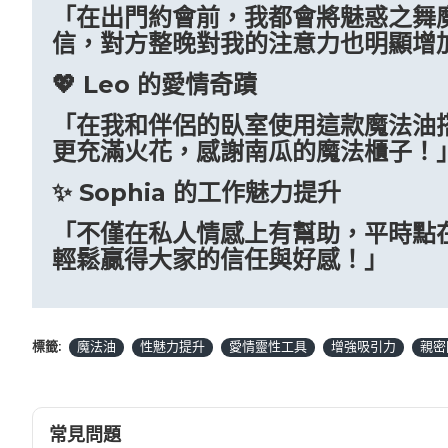
「在出門約會前，我都會將魅惑之舞
信，對方整晚對我的注意力也明顯增
💖 Leo 的愛情奇蹟
「在我和伴侶的臥室使用這款魔法油
更充滿火花，感謝南瓜的魔法櫃子！
✨ Sophia 的工作魅力提升
「不僅在私人情感上有幫助，平時點
輕鬆贏得大家的信任與好感！」
標籤:
魔法油
性魅力提升
愛情靈性工具
增強吸引力
親密
常見問題