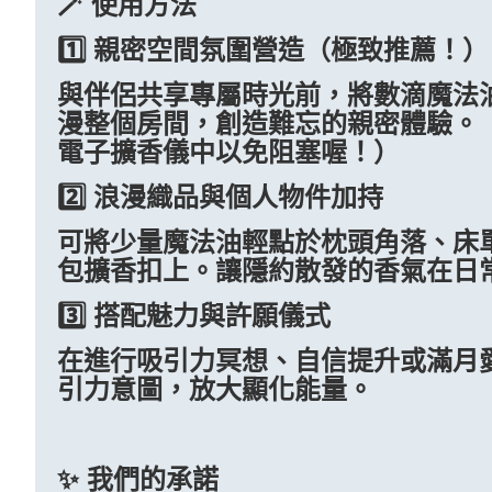
🪄 使用方法
1️⃣ 親密空間氛圍營造（極致推薦！）
與伴侶共享專屬時光前，將數滴魔法
漫整個房間，創造難忘的親密體驗。
電子擴香儀中以免阻塞喔！）
2️⃣ 浪漫織品與個人物件加持
可將少量魔法油輕點於枕頭角落、床
包擴香扣上。讓隱約散發的香氣在日
3️⃣ 搭配魅力與許願儀式
在進行吸引力冥想、自信提升或滿月
引力意圖，放大顯化能量。
✨ 我們的承諾