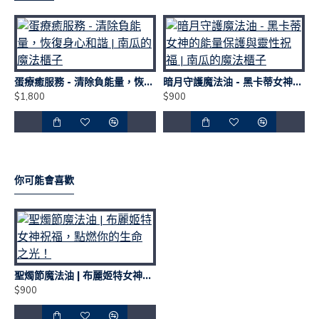
$
蛋療癒服務 - 清除負能量，恢復身心和諧 | 南瓜的魔法櫃子
暗月守護魔法油 - 黑卡蒂女神的能量保護與靈性祝福 | 南瓜的魔法櫃子
$1,800
$900
你可能會喜歡
聖燭節魔法油 | 布麗姬特女神祝福，點燃你的生命之光！
$900